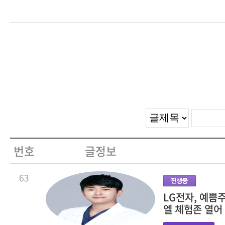
번호
글정보
63
LG전자, 예쁨
엘 체험존 열어