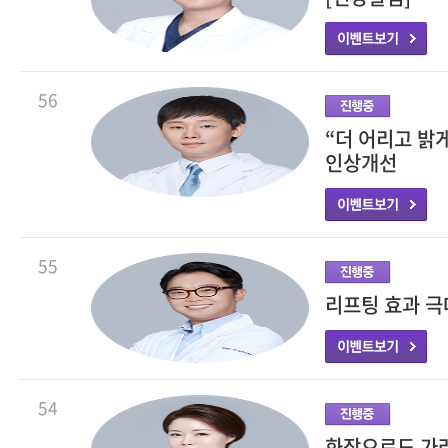
56
“더 어리고 밝
인상개선
55
리프팅 효과 극
54
화장으로도 가려