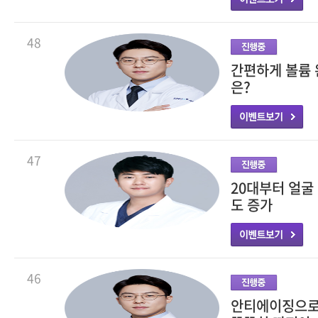
48
간편하게 볼륨 
은?
47
20대부터 얼굴
도 증가
46
안티에이징으로 