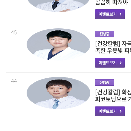
꼼꼼히 따져야
45
[건강칼럼] 자
촉한 우윳빛 피
44
[건강칼럼] 화
피코토닝으로 