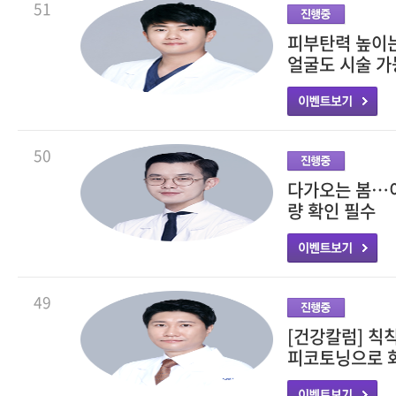
51
피부탄력 높이는
얼굴도 시술 가
50
다가오는 봄…이
량 확인 필수
49
[건강칼럼] 칙
피코토닝으로 