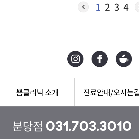
1
2
3
4
쁨클리닉 소개
진료안내/오시는
분당점
031.703.3010