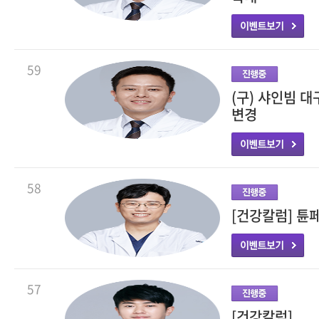
59
(구) 샤인빔 
변경
58
[건강칼럼] 튠
57
[건강칼럼]