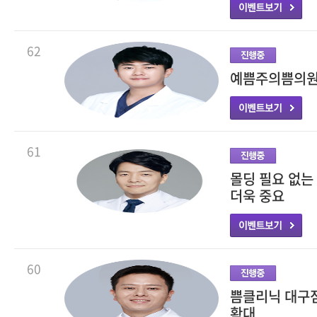
62
예쁨주의쁨의원,
61
몰딩 필요 없는
더욱 중요
60
쁨클리닉 대구점
확대